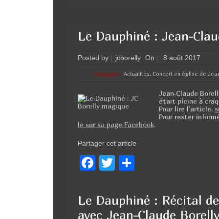
Le Dauphiné : Jean-Claud
Posted by :
jcborelly
On :
8 août 2017
Category:
Actualités
,
Concert en église de Jea
Jean-Claude Borelly
était pleine à craq
Pour lire l’article,
s
Pour rester inform
le sur sa page Facebook
.
Partager cet article
F
T
P
a
wi
ar
c
tt
ta
Le Dauphiné : Récital d
e
er
g
avec Jean-Claude Borelly