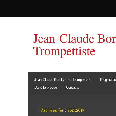
Jean-Claude Bor
Trompettiste
Jean-Claude Borelly : Le Trompettiste
Biographie
Dans la presse
Contacts
Archives for : août2017