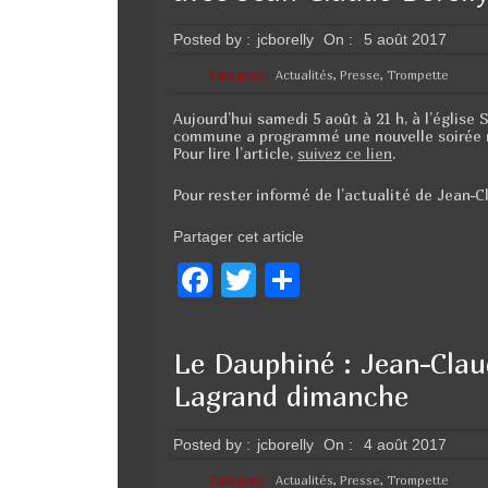
b
er
o
Posted by :
jcborelly
On :
5 août 2017
o
Category:
Actualités
,
Presse
,
Trompette
k
Aujourd’hui samedi 5 août à 21 h, à l’église 
commune a programmé une nouvelle soirée mu
Pour lire l’article,
suivez ce lien
.
Pour rester informé de l’actualité de Jean-C
Partager cet article
F
T
P
a
wi
ar
c
tt
ta
Le Dauphiné : Jean-Clau
e
er
g
Lagrand dimanche
b
er
o
Posted by :
jcborelly
On :
4 août 2017
Category:
Actualités
,
Presse
,
Trompette