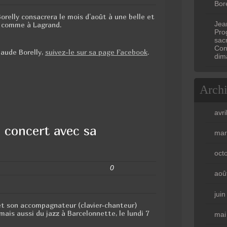
Bore
relly consacrera le mois d’août à une belle et
Jea
s comme à Lagrand.
Prog
sac
Con
laude Borelly,
suivez-le sur sa page Facebook
.
dim
Arch
avri
 concert avec sa
mar
oct
0
aoû
jui
 et son accompagnateur (clavier-chanteur)
mais aussi du jazz à Barcelonnette, le lundi 7
mai