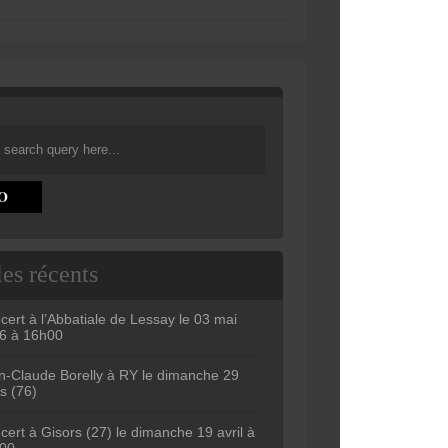
les récents
cert à l’Abbatiale de Lessay le 03 mai
6 à 16h00
n-Claude Borelly à RY le dimanche 29
s (76)
cert à Gisors (27) le dimanche 19 avril à
00