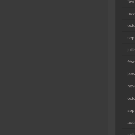
fév
nov
oct
sep
juil
fév
jan
nov
oct
sep
aoû
juil