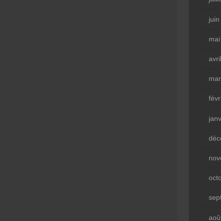
jui
mai
avri
mar
fév
jan
déc
nov
oct
sep
aoû