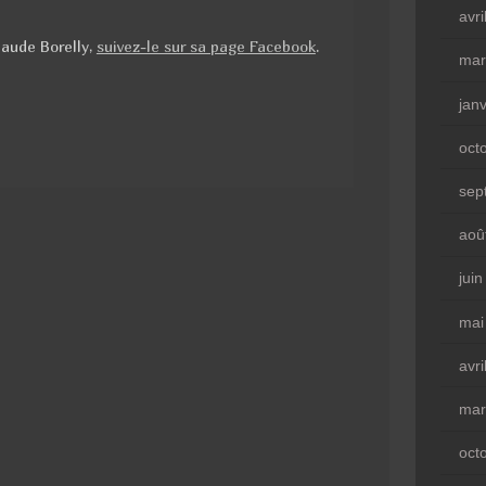
avri
laude Borelly,
suivez-le sur sa page Facebook
.
mar
jan
oct
sep
aoû
jui
mai
avri
mar
oct