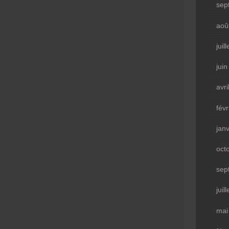
sep
aoû
juil
jui
avri
fév
jan
oct
sep
juil
mai