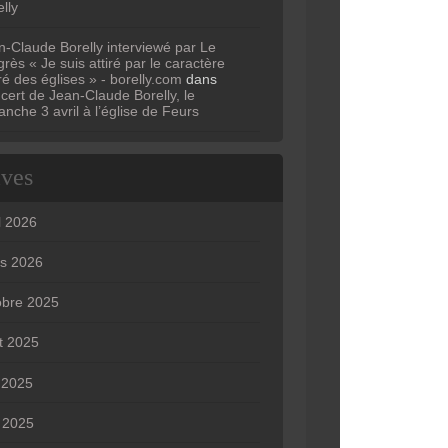
lly
n-Claude Borelly interviewé par Le
rès « Je suis attiré par le caractère
ré des églises » - borelly.com
dans
cert de Jean-Claude Borelly, le
anche 3 avril à l’église de Feurs
ives
l 2026
s 2026
obre 2025
t 2025
n 2025
 2025