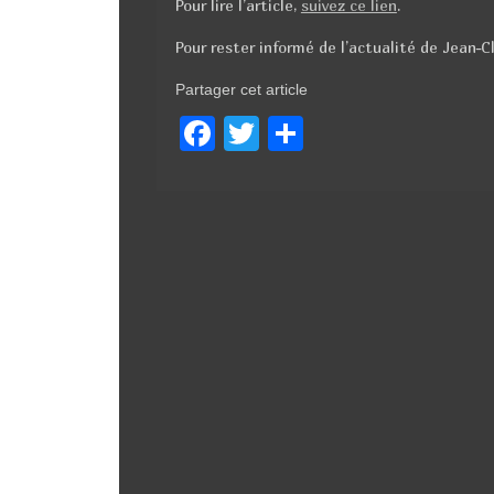
Pour lire l’article,
suivez ce lien
.
Pour rester informé de l’actualité de Jean-C
Partager cet article
F
T
P
a
wi
ar
c
tt
ta
e
er
g
b
er
o
o
k