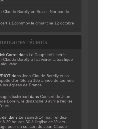
n-Claude Borelly en Suisse Normande
cert à Ecommoy le dimanche 12 octobre
entaires récents
ick Carrot
dans
Le Dauphiné Libéré :
-Claude Borelly a fait vibrer la basilique
Lalouvesc
ERIOT
dans
Jean-Claude Borelly et sa
mpette d’or fête sa 10e année de tournée
s les églises de France.
sages tschirhart
dans
Concert de Jean-
de Borelly, le dimanche 3 avril à l’église
Feurs
ardin
dans
Le samedi 14 mai, rendez-
 à 20 heures 30 à l’église de Villers-
age pour un concert de Jean-Claude