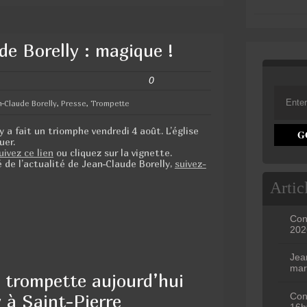
e Borelly : magique !
0
n-Claude Borelly
,
Presse
,
Trompette
 a fait un triomphe vendredi 4 août. L’église
uer.
uivez ce lien
ou cliquez sur la vignette.
é de l’actualité de Jean-Claude Borelly,
suivez-
Artic
Con
202
Jea
mar
e trompette aujourd’hui
 à Saint-Pierre
Con
16h