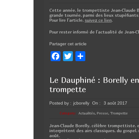
o
k
Cette année, le trompettiste Jean-Claude Bo
grande tournée, parmi des lieux stupéfiant
Pour lire l’article,
suivez ce lien
.
Pour rester informé de l’actualité de Jean-C
Partager cet article
F
T
P
a
wi
ar
c
tt
ta
Le Dauphiné : Borelly en
e
er
g
trompette
b
er
o
Posted by :
jcborelly
On :
3 août 2017
o
Category:
Actualités
,
Presse
,
Trompette
k
Jean-Claude Borelly, célèbre trompettiste,
interprètent des airs classiques, du gospel, 
août.