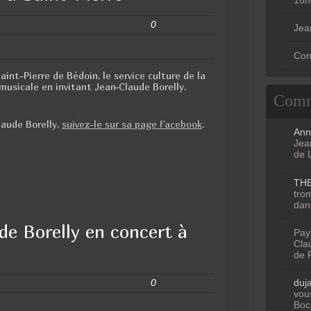
0
Jea
Con
Saint-Pierre de Bédoin, le service culture de la
sicale en invitant Jean-Claude Borelly.
Comm
laude Borelly,
suivez-le sur sa page Facebook
.
Ann
Jean
de 
TH
tro
dan
de Borelly en concert à
Pay
Clau
de 
0
duj
vous
Boc