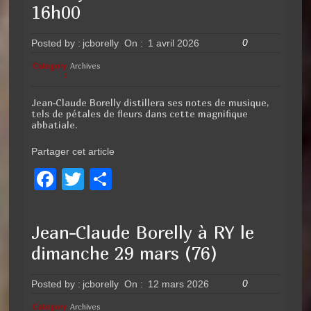
16h00
0
Posted by :
jcborelly
On :
1 avril 2026
Category
Archives
:
Jean-Claude Borelly distillera ses notes de musique,
tels de pétales de fleurs dans cette magnifique
abbatiale.
Partager cet article
F
T
P
a
wi
ar
c
tt
ta
Jean-Claude Borelly à RY le
e
er
g
dimanche 29 mars (76)
b
er
o
0
Posted by :
jcborelly
On :
12 mars 2026
Category
Archives