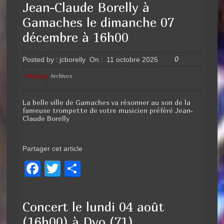
c
tt
ta
Jean-Claude Borelly à
e
er
g
Gamaches le dimanche 07
b
er
décembre à 16h00
o
0
Posted by :
jcborelly
On :
11 octobre 2025
o
k
Category
Archives
:
La belle ville de Gamaches va résonner au son de la
fameuse trompette de votre musicien préféré Jean-
Claude Borelly
Partager cet article
F
T
P
a
wi
ar
c
tt
ta
Concert le lundi 04 août
e
er
g
(16h00) à Dyo (71)