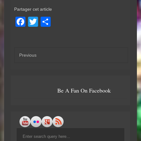
Partager cet article
F
T
P
a
wi
ar
c
tt
ta
e
er
g
Previous
b
er
o
o
Be A Fan On Facebook
k