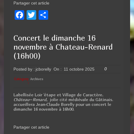
Partager cet article
F
T
P
a
wi
ar
c
tt
ta
Concert le dimanche 16
e
er
g
novembre à Chateau-Renard
b
er
(16h00)
o
0
Posted by :
jcborelly
On :
11 octobre 2025
o
k
Category
Archives
:
Labellisée Loir ‘étape et Village de Caractère,
Château
–
Renard,
jolie cité médiévale du Gâtinais.
accueillera Jean-Claude Borelly pour un concert le
dimanche 16 novembre à 16h00.
Partager cet article