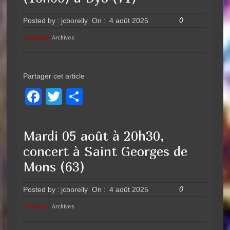
b
er
o
0
Posted by :
jcborelly
On :
4 août 2025
o
Category
Archives
:
k
Partager cet article
F
T
P
a
wi
ar
c
tt
ta
Mardi 05 août à 20h30,
e
er
g
concert à Saint Georges de
b
er
Mons (63)
o
0
Posted by :
jcborelly
On :
4 août 2025
o
k
Category
Archives
: