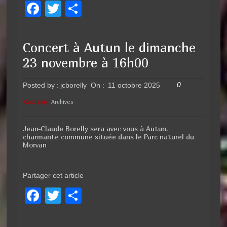
F
T
P
a
wi
ar
c
tt
ta
Concert à Autun le dimanche
e
er
g
23 novembre à 16h00
b
er
o
0
Posted by :
jcborelly
On :
11 octobre 2025
o
Category
Archives
:
k
Jean-Claude Borelly sera avec vous à Autun,
charmante commune située dans le Parc naturel du
Morvan
Partager cet article
F
T
P
a
wi
ar