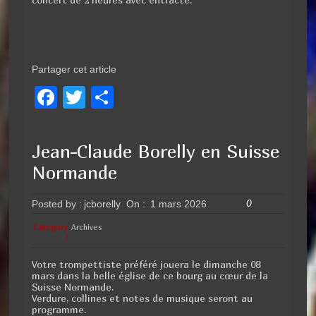
Partager cet article
F
T
P
a
wi
ar
c
tt
ta
Jean-Claude Borelly en Suisse
e
er
g
Normande
b
er
o
0
Posted by :
jcborelly
On :
1 mars 2026
o
Category
Archives
:
k
Votre trompettiste préféré jouera le dimanche 08
mars dans la belle église de ce bourg au cœur de la
Suisse Normande.
Verdure, collines et notes de musique seront au
programme.