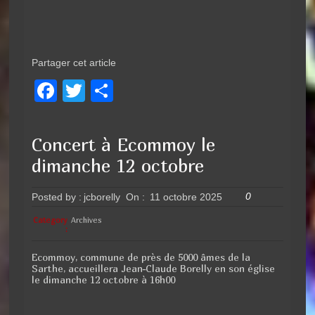
Partager cet article
F
T
P
a
wi
ar
c
tt
ta
Concert à Ecommoy le
e
er
g
dimanche 12 octobre
b
er
o
0
Posted by :
jcborelly
On :
11 octobre 2025
o
Category
Archives
:
k
Ecommoy, commune de près de 5000 âmes de la
Sarthe, accueillera Jean-Claude Borelly en son église
le dimanche 12 octobre à 16h00