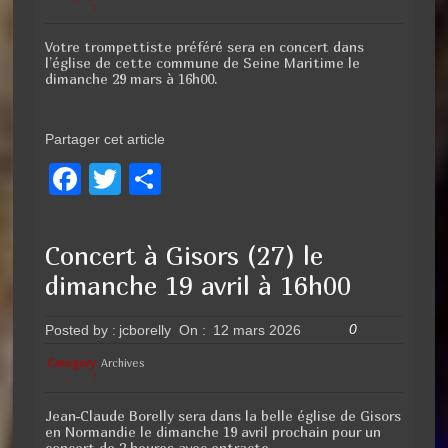
o
:
k
Votre trompettiste préféré sera en concert dans
l’église de cette commune de Seine Maritime le
dimanche 29 mars à 16h00.
Partager cet article
F
T
P
a
wi
ar
c
tt
ta
Concert à Gisors (27) le
e
er
g
dimanche 19 avril à 16h00
b
er
o
0
Posted by :
jcborelly
On :
12 mars 2026
o
Category
Archives
:
k
Jean-Claude Borelly sera dans la belle église de Gisors
en Normandie le dimanche 19 avril prochain pour un
concert de 2 heures avec entracte.