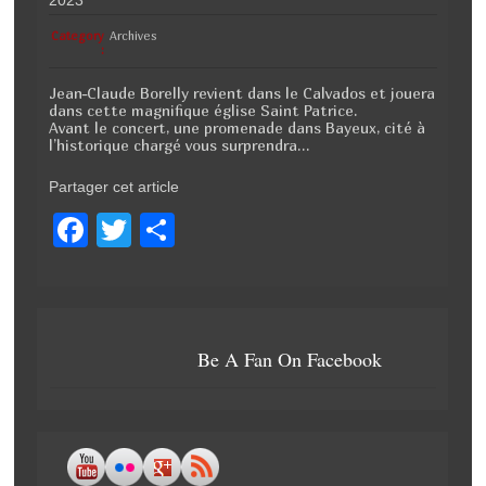
Category
Archives
:
Jean-Claude Borelly revient dans le Calvados et jouera
dans cette magnifique église Saint Patrice.
Avant le concert, une promenade dans Bayeux, cité à
l’historique chargé vous surprendra…
Partager cet article
F
T
P
a
wi
ar
c
tt
ta
e
er
g
Be A Fan On Facebook
b
er
o
o
k