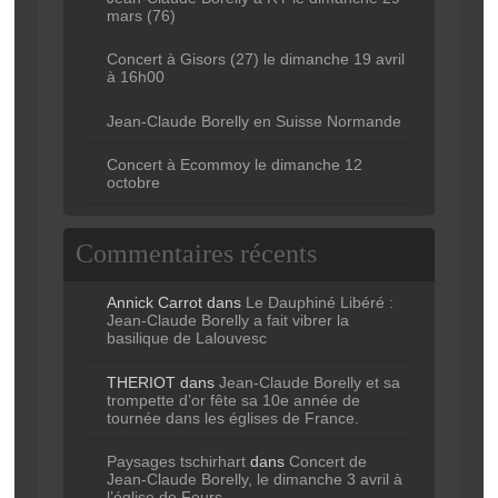
mars (76)
Concert à Gisors (27) le dimanche 19 avril
à 16h00
Jean-Claude Borelly en Suisse Normande
Concert à Ecommoy le dimanche 12
octobre
Commentaires récents
Annick Carrot
dans
Le Dauphiné Libéré :
Jean-Claude Borelly a fait vibrer la
basilique de Lalouvesc
THERIOT
dans
Jean-Claude Borelly et sa
trompette d’or fête sa 10e année de
tournée dans les églises de France.
Paysages tschirhart
dans
Concert de
Jean-Claude Borelly, le dimanche 3 avril à
l’église de Feurs