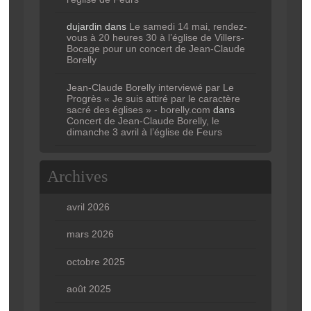
dujardin
dans
Le samedi 14 mai, rendez-
vous à 20 heures 30 à l’église de Villers-
Bocage pour un concert de Jean-Claude
Borelly
Jean-Claude Borelly interviewé par Le
Progrès « Je suis attiré par le caractère
sacré des églises » - borelly.com
dans
Concert de Jean-Claude Borelly, le
dimanche 3 avril à l’église de Feurs
Archives
avril 2026
mars 2026
octobre 2025
août 2025