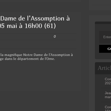
e Dame de l’Assomption à
05 mai à 16h00 (61)
0
 la magnifique Notre Dame de l’Assomption à
ge dans le département de l’Orne.
Artic
Con
202
Jea
mar
Con
16h