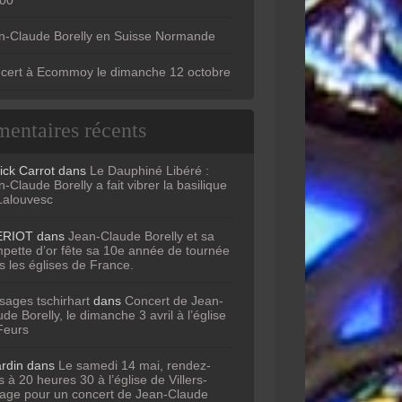
n-Claude Borelly en Suisse Normande
cert à Ecommoy le dimanche 12 octobre
entaires récents
ick Carrot
dans
Le Dauphiné Libéré :
-Claude Borelly a fait vibrer la basilique
Lalouvesc
ERIOT
dans
Jean-Claude Borelly et sa
mpette d’or fête sa 10e année de tournée
s les églises de France.
sages tschirhart
dans
Concert de Jean-
de Borelly, le dimanche 3 avril à l’église
Feurs
ardin
dans
Le samedi 14 mai, rendez-
 à 20 heures 30 à l’église de Villers-
age pour un concert de Jean-Claude