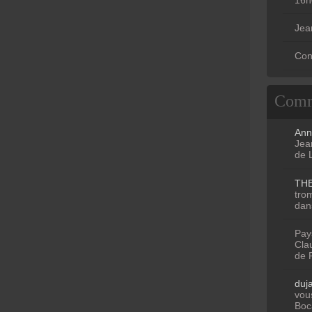
Jea
Con
Comm
Ann
Jean
de 
TH
tro
dan
Pay
Clau
de 
duj
vous
Boc