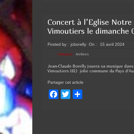
Concert à l’Eglise Notr
Vimoutiers le dimanche 
Posted by :
jcborelly
On :
15 avril 2024
Category:
Archives
Jean-Claude Borelly jouera sa musique dans
Vimoutiers (61) jolie commune du Pays d’Au
Partager cet article
F
T
P
a
wi
ar
c
tt
ta
e
er
g
b
er