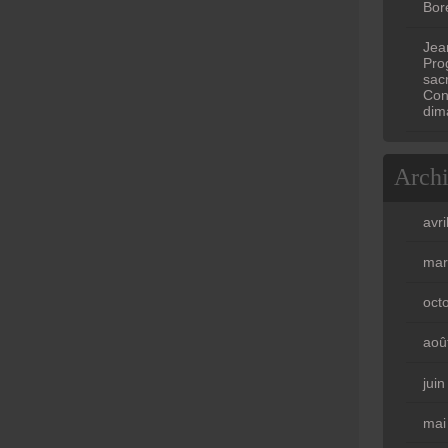
Bore
Jea
Prog
sac
Con
dim
Arch
avri
mar
oct
aoû
jui
mai