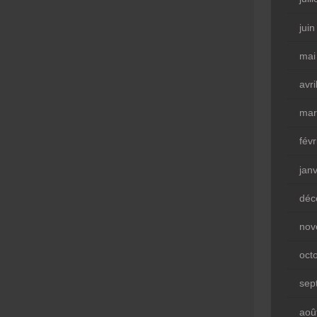
jui
mai
avri
mar
fév
jan
déc
nov
oct
sep
aoû