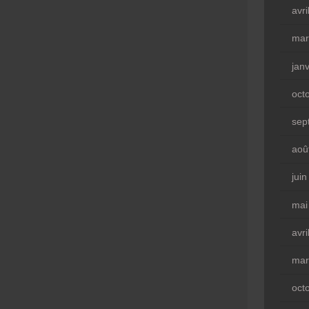
avri
mar
jan
oct
sep
aoû
jui
mai
avri
mar
oct