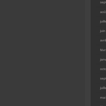
sep
aoû
juil
jui
avri
fév
jan
oct
sep
juil
mai