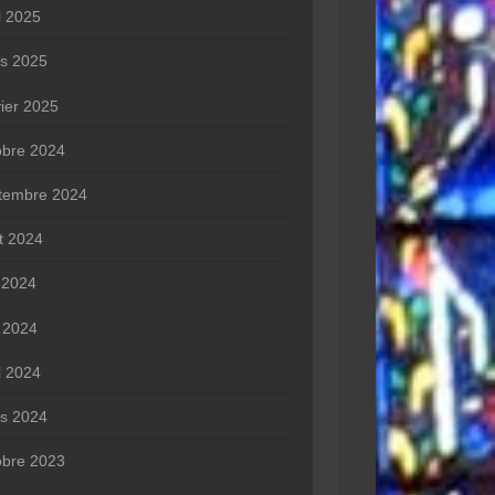
l 2025
s 2025
vier 2025
obre 2024
tembre 2024
t 2024
n 2024
 2024
l 2024
s 2024
obre 2023