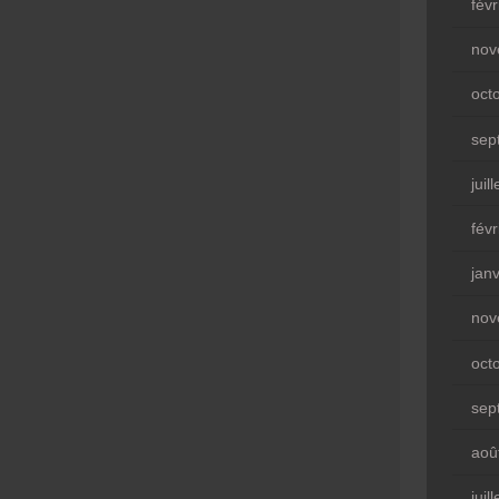
fév
nov
oct
sep
juil
fév
jan
nov
oct
sep
aoû
juil