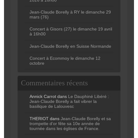
Jean-Claude Borelly à RY le dimanche 29
mars (76)
Concert à Gisors (27) le dimanche 19 avril
à 16h00
Jean-Claude Borelly en Suisse Normande
Concert à Ecommoy le dimanche 12
octobre
Commentaires récents
Annick Carrot
dans
Le Dauphiné Libéré :
Jean-Claude Borelly a fait vibrer la
basilique de Lalouvesc
THERIOT
dans
Jean-Claude Borelly et sa
trompette d’or fête sa 10e année de
tournée dans les églises de France.