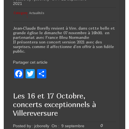
2021
Category
Actualités
:
Jean-Claude Borelly revient à Vire, dans cette belle et
grande église le dimanche 07 novembre à 16h00, en
partenariat avec France Bleu Normandie
Il présentera son concert version 2021 avec des
surprises, comme il affectionne d’en offrir à son fidèle
public.
Partager cet article
F
T
P
a
wi
ar
c
tt
ta
Les 16 et 17 Octobre,
e
er
g
concerts exceptionnels à
b
er
Villereversure
o
0
Posted by :
jcborelly
On :
9 septembre
o