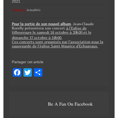
2021
k
Category
Actualités
:
Pour la sortie de son nouvel album
, Jean-Claude
Borelly présentera son concert
à l’Eglise de
Villeversure le samedi 16 octobre à 20h30 et le
dimanche 17 octobre à 16h00.
Ces concerts sont organisés par l’association pour la
sauvegarde de l’église Saint Maurice d’Echazeaux.
Partager cet article
F
T
P
a
wi
ar
c
tt
ta
e
er
g
Be A Fan On Facebook
b
er
o