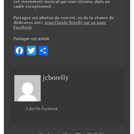
cet évènement musical qui vous réjouira, dans un
cadre exceptionnel.
Partagez vos photos du concert, ou de la séance de
dédicaces avec
Jean-Claude Borelly sur sa page
Facebook
.
Partager cet article
F
T
P
a
wi
ar
c
tt
ta
jcborelly
e
er
g
b
er
o
o
Like On Facebook
k