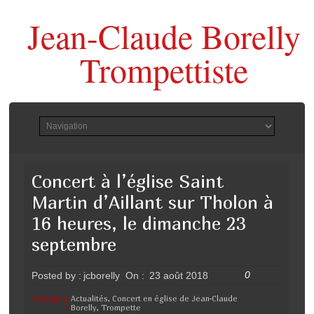
Jean-Claude Borelly
Trompettiste
Concert à l’église Saint
Martin d’Aillant sur Tholon à
16 heures, le dimanche 23
septembre
0
Posted by :
jcborelly
On :
23 août 2018
Category
Actualités
,
Concert en église de Jean-Claude
:
Borelly
,
Trompette