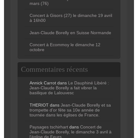
mars (76)
Concert à Gisors (27) le dimanche 19 avril
à 16h00
Jean-Claude Borelly en Suisse Normande
Concert à Ecommoy le dimanche 12
octobre
Commentaires récents
Annick Carrot
dans
Le Dauphiné Libéré :
Jean-Claude Borelly a fait vibrer la
basilique de Lalouvesc
THERIOT
dans
Jean-Claude Borelly et sa
trompette d’or fête sa 10e année de
tournée dans les églises de France.
Paysages tschirhart
dans
Concert de
Jean-Claude Borelly, le dimanche 3 avril à
l’église de Feurs