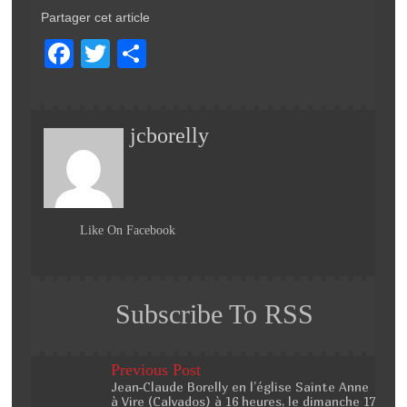
Partager cet article
F
T
P
a
wi
ar
c
tt
ta
jcborelly
e
er
g
b
er
o
o
Like On Facebook
k
Subscribe To RSS
Previous Post
Jean-Claude Borelly en l’église Sainte Anne
à Vire (Calvados) à 16 heures, le dimanche 17