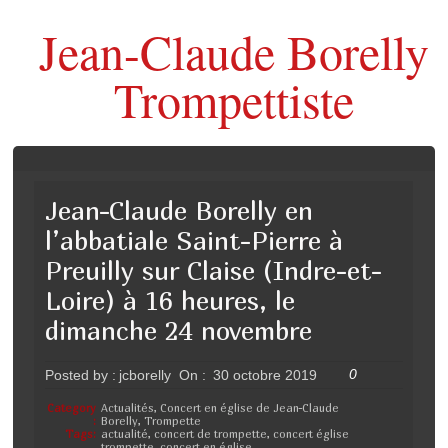
Jean-Claude Borelly
Trompettiste
Jean-Claude Borelly en
l’abbatiale Saint-Pierre à
Preuilly sur Claise (Indre-et-
Loire) à 16 heures, le
dimanche 24 novembre
0
Posted by :
jcborelly
On :
30 octobre 2019
Category
Actualités
,
Concert en église de Jean-Claude
:
Borelly
,
Trompette
Tags:
actualité
,
concert de trompette
,
concert église
trompette
,
concert en église