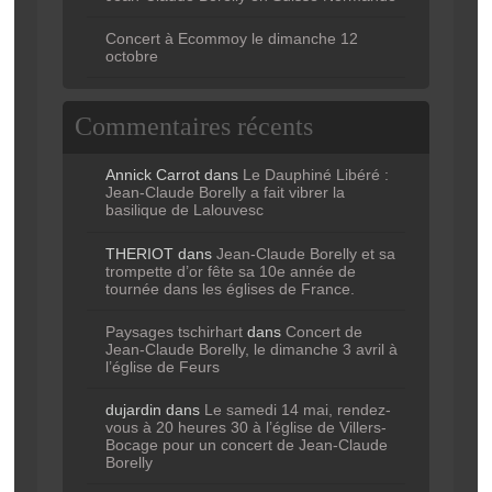
Concert à Ecommoy le dimanche 12
octobre
Commentaires récents
Annick Carrot
dans
Le Dauphiné Libéré :
Jean-Claude Borelly a fait vibrer la
basilique de Lalouvesc
THERIOT
dans
Jean-Claude Borelly et sa
trompette d’or fête sa 10e année de
tournée dans les églises de France.
Paysages tschirhart
dans
Concert de
Jean-Claude Borelly, le dimanche 3 avril à
l’église de Feurs
dujardin
dans
Le samedi 14 mai, rendez-
vous à 20 heures 30 à l’église de Villers-
Bocage pour un concert de Jean-Claude
Borelly