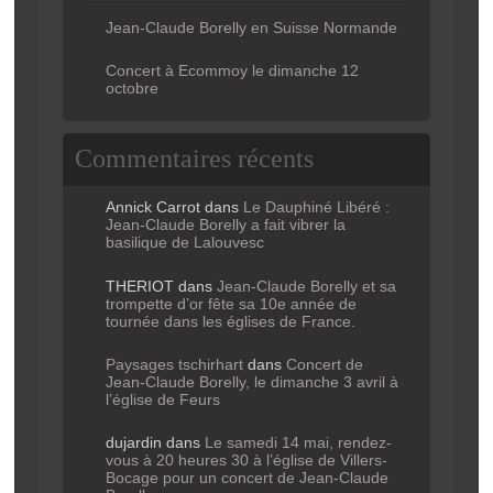
Jean-Claude Borelly en Suisse Normande
Concert à Ecommoy le dimanche 12
octobre
Commentaires récents
Annick Carrot
dans
Le Dauphiné Libéré :
Jean-Claude Borelly a fait vibrer la
basilique de Lalouvesc
THERIOT
dans
Jean-Claude Borelly et sa
trompette d’or fête sa 10e année de
tournée dans les églises de France.
Paysages tschirhart
dans
Concert de
Jean-Claude Borelly, le dimanche 3 avril à
l’église de Feurs
dujardin
dans
Le samedi 14 mai, rendez-
vous à 20 heures 30 à l’église de Villers-
Bocage pour un concert de Jean-Claude