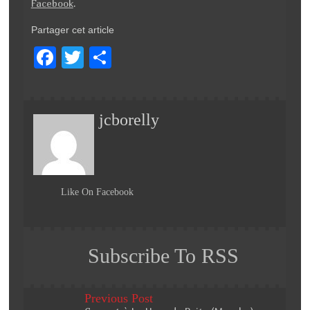
Facebook
.
Partager cet article
F
T
P
a
wi
ar
c
tt
ta
jcborelly
e
er
g
b
er
o
o
Like On Facebook
k
Subscribe To RSS
Previous Post