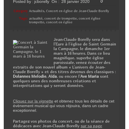
0
Posted by :
jcborelly
On :
28 janvier 2020
Category
Actualités
,
Concert en église de Jean-Claude Borelly
:
Tags:
actualité
,
concert de trompette
,
concert église
trompette
,
concert en église
Jean-Claude Borelly sera dans
l’Eure à l’église de Saint Germain
la Campagne, le dimanche 1er
mars à 16 heures. Dans ce lieu
magnifique, superbe église
paroissiale, venez écouter des
extraits de son nouvel album « L’univers de Jean-
Claude Borelly » et des titres devenus des classiques :
Dolannes Melodie
,
Aïda
, ou encore l’
Ave Maria
sont
quelques unes des nombreuses créations et
interprétations qui y seront données.
Cliquez sur la vignette
et obtenez tous les détails de cet
évènement musical qui vous réjouira, dans un cadre
exceptionnel.
Partagez vos photos du concert, ou de la séance de
dédicaces avec Jean-Claude Borelly
sur sa page