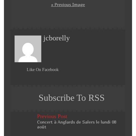
a
wi
ar
« Previous Image
c
tt
ta
e
er
g
b
er
jcborelly
o
o
k
Like On Facebook
Subscribe To RSS
Previous Post
Concert à Anglards de Salers le lundi 08
août