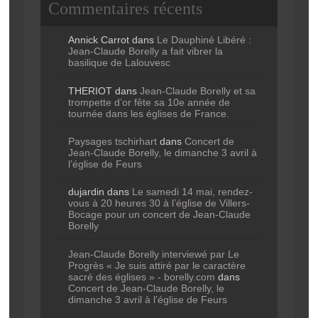
Commentaires récents
Annick Carrot
dans
Le Dauphiné Libéré :
Jean-Claude Borelly a fait vibrer la
basilique de Lalouvesc
THERIOT
dans
Jean-Claude Borelly et sa
trompette d’or fête sa 10e année de
tournée dans les églises de France.
Paysages tschirhart
dans
Concert de
Jean-Claude Borelly, le dimanche 3 avril à
l’église de Feurs
dujardin
dans
Le samedi 14 mai, rendez-
vous à 20 heures 30 à l’église de Villers-
Bocage pour un concert de Jean-Claude
Borelly
Jean-Claude Borelly interviewé par Le
Progrès « Je suis attiré par le caractère
sacré des églises » - borelly.com
dans
Concert de Jean-Claude Borelly, le
dimanche 3 avril à l’église de Feurs