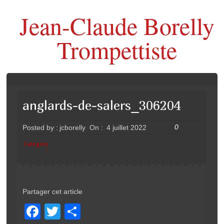
Jean-Claude Borelly
Trompettiste
anglards-de-salers_306204
0
Posted by :
jcborelly
On :
4 juillet 2022
Category
:
Partager cet article
F
T
P