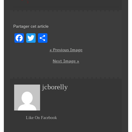
:
Partager cet article
F
T
P
a
wi
ar
« Previous Image
c
tt
ta
Next Image »
e
er
g
b
er
o
jcborelly
o
k
Like On Facebook