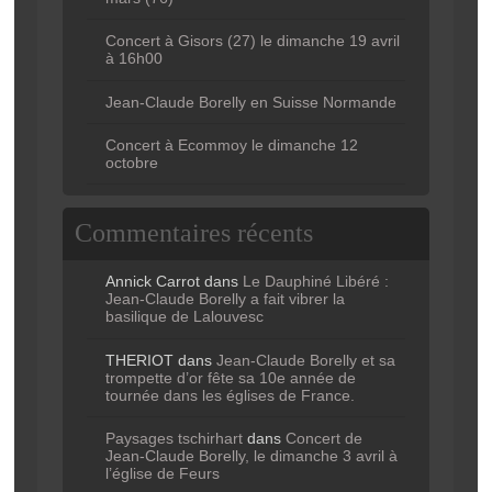
Concert à Gisors (27) le dimanche 19 avril
à 16h00
Jean-Claude Borelly en Suisse Normande
Concert à Ecommoy le dimanche 12
octobre
Commentaires récents
Annick Carrot
dans
Le Dauphiné Libéré :
Jean-Claude Borelly a fait vibrer la
basilique de Lalouvesc
THERIOT
dans
Jean-Claude Borelly et sa
trompette d’or fête sa 10e année de
tournée dans les églises de France.
Paysages tschirhart
dans
Concert de
Jean-Claude Borelly, le dimanche 3 avril à
l’église de Feurs