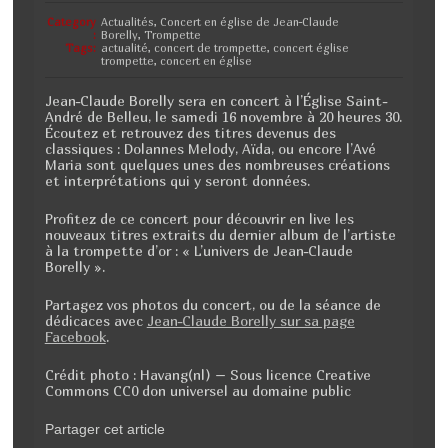
k
Category
Actualités
,
Concert en église de Jean-Claude
:
Borelly
,
Trompette
Tags:
actualité
,
concert de trompette
,
concert église
trompette
,
concert en église
Jean-Claude Borelly sera en concert à l’Église Saint-
André de Belleu, le samedi 16 novembre à 20 heures 30.
Écoutez et retrouvez des titres devenus des
classiques : Dolannes Melody, Aïda, ou encore l’Avé
Maria sont quelques unes des nombreuses créations
et interprétations qui y seront données.
Profitez de ce concert pour découvrir en live les
nouveaux titres extraits du dernier album de l’artiste
à la trompette d’or : « L’univers de Jean-Claude
Borelly ».
Partagez vos photos du concert, ou de la séance de
dédicaces avec
Jean-Claude Borelly sur sa page
Facebook
.
Crédit photo : Havang(nl) – Sous licence Creative
Commons CC0 don universel au domaine public
Partager cet article