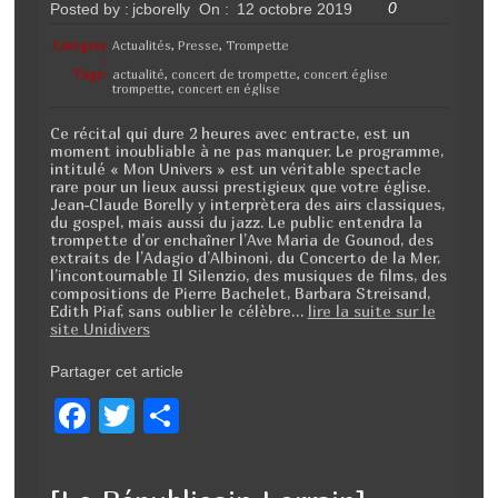
0
Posted by :
jcborelly
On :
12 octobre 2019
o
k
Category
Actualités
,
Presse
,
Trompette
:
Tags:
actualité
,
concert de trompette
,
concert église
trompette
,
concert en église
Ce récital qui dure 2 heures avec entracte, est un
moment inoubliable à ne pas manquer. Le programme,
intitulé « Mon Univers » est un véritable spectacle
rare pour un lieux aussi prestigieux que votre église.
Jean-Claude Borelly y interprètera des airs classiques,
du gospel, mais aussi du jazz. Le public entendra la
trompette d’or enchaîner l’Ave Maria de Gounod, des
extraits de l’Adagio d’Albinoni, du Concerto de la Mer,
l’incontournable Il Silenzio, des musiques de films, des
compositions de Pierre Bachelet, Barbara Streisand,
Edith Piaf, sans oublier le célèbre…
lire la suite sur le
site Unidivers
Partager cet article
F
T
P
a
wi
ar
c
tt
ta