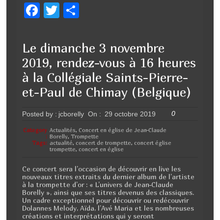
F
T
P
a
wi
ar
c
tt
ta
Le dimanche 3 novembre
e
er
g
2019, rendez-vous à 16 heures
b
er
à la Collégiale Saints-Pierre-
o
et-Paul de Chimay (Belgique)
o
0
Posted by :
jcborelly
On :
29 octobre 2019
k
Category
Actualités
,
Concert en église de Jean-Claude
:
Borelly
,
Trompette
Tags:
actualité
,
concert de trompette
,
concert église
trompette
,
concert en église
Ce concert sera l’occasion de découvrir en live les
nouveaux titres extraits du dernier album de l’artiste
à la trompette d’or : « L’univers de Jean-Claude
Borelly », ainsi que ses titres devenus des classiques.
Un cadre exceptionnel pour découvrir ou redécouvrir
Dolannes Melody, Aïda, l’Avé Maria et les nombreuses
créations et interprétations qui y seront