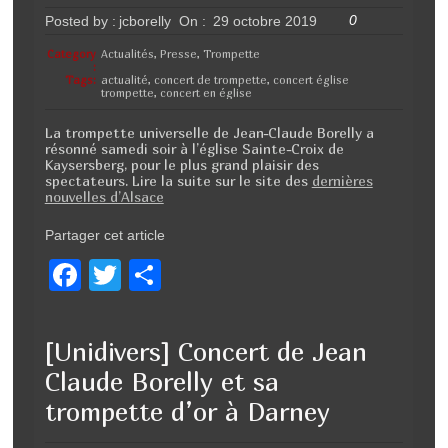
o
0
Posted by :
jcborelly
On :
29 octobre 2019
k
Category
Actualités
,
Presse
,
Trompette
:
Tags:
actualité
,
concert de trompette
,
concert église
trompette
,
concert en église
La trompette universelle de Jean-Claude Borelly a
résonné samedi soir à l’église Sainte-Croix de
Kaysersberg, pour le plus grand plaisir des
spectateurs. Lire la suite sur le site des
dernières
nouvelles d’Alsace
Partager cet article
F
T
P
a
wi
ar
c
tt
ta
[Unidivers] Concert de Jean
e
er
g
Claude Borelly et sa
b
er
trompette d’or à Darney
o