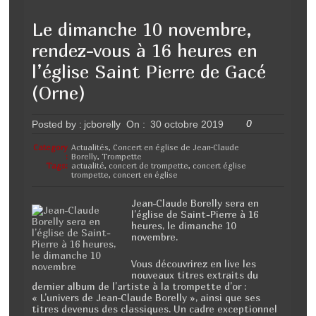
c
tt
ta
Le dimanche 10 novembre,
e
er
g
rendez-vous à 16 heures en
b
er
l’église Saint Pierre de Gacé
o
(Orne)
o
0
Posted by :
jcborelly
On :
30 octobre 2019
k
Category
Actualités
,
Concert en église de Jean-Claude
:
Borelly
,
Trompette
Tags:
actualité
,
concert de trompette
,
concert église
trompette
,
concert en église
Jean-Claude Borelly sera en
l’église de Saint-Pierre à 16
heures, le dimanche 10
novembre.
Vous découvrirez en live les
nouveaux titres extraits du
dernier album de l’artiste à la trompette d’or :
« L’univers de Jean-Claude Borelly », ainsi que ses
titres devenus des classiques. Un cadre exceptionnel