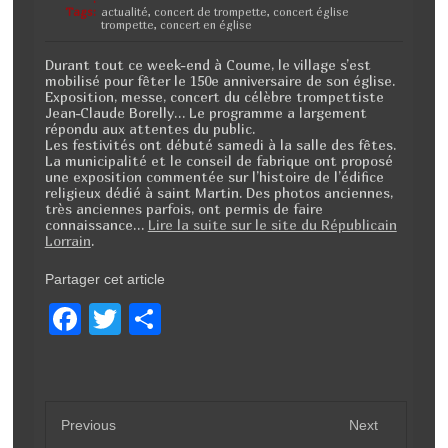
Tags:
actualité
,
concert de trompette
,
concert église
trompette
,
concert en église
Durant tout ce week-end à Coume, le village s’est
mobilisé pour fêter le 150e anniversaire de son église.
Exposition, messe, concert du célèbre trompettiste
Jean-Claude Borelly… Le programme a largement
répondu aux attentes du public.
Les festivités ont débuté samedi à la salle des fêtes.
La municipalité et le conseil de fabrique ont proposé
une exposition commentée sur l’histoire de l’édifice
religieux dédié à saint Martin. Des photos anciennes,
très anciennes parfois, ont permis de faire
connaissance…
Lire la suite sur le site du Républicain
Lorrain
.
Partager cet article
F
T
P
a
wi
ar
c
tt
ta
e
er
g
Previous
Next
b
er