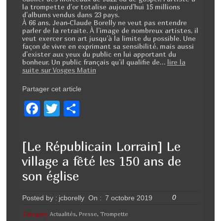
la trompette d’or totalise aujourd’hui 15 millions
d’albums vendus dans 23 pays.
À 66 ans, Jean-Claude Borelly ne veut pas entendre
parler de la retraite. À l’image de nombreux artistes, il
veut exercer son art jusqu’à la limite du possible. Une
façon de vivre en exprimant sa sensibilité, mais aussi
d’exister aux yeux du public en lui apportant du
bonheur. Un public français qu’il qualifie de…
lire la
suite sur Vosges Matin
Partager cet article
F
T
P
a
wi
ar
c
tt
ta
[Le Républicain Lorrain] Le
e
er
g
village a fêté les 150 ans de
b
er
son église
o
0
Posted by :
jcborelly
On :
7 octobre 2019
o
k
Category
Actualités
,
Presse
,
Trompette
: