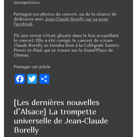
interprétées.
Partagez vos photos du concert, ou de la séance de
dédicaces avec
Jean-Claude Borelly sur sa page
Facebook
.
PS: une erreur s’était glissée dans le lieu accueillant
le concert. Elle a été corrigé, le concert de eJean-
Claude Borelly se tiendra bien à la Collégiale Saints-
Pierre-et-Paul, qui se trouve sur la Grand’Place de
Chimay.
Partager cet article
F
T
P
a
wi
ar
c
tt
ta
[Les dernières nouvelles
e
er
g
d’Alsace] La trompette
b
er
universelle de Jean-Claude
o
Borelly