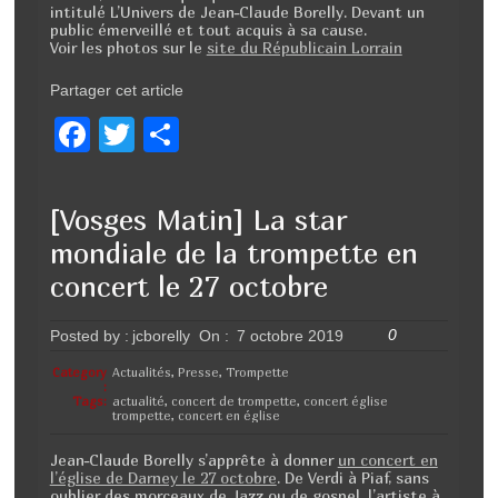
intitulé L’Univers de Jean-Claude Borelly. Devant un
public émerveillé et tout acquis à sa cause.
Voir les photos sur le
site du Républicain Lorrain
Partager cet article
F
T
P
a
wi
ar
c
tt
ta
[Vosges Matin] La star
e
er
g
mondiale de la trompette en
b
er
concert le 27 octobre
o
0
Posted by :
jcborelly
On :
7 octobre 2019
o
k
Category
Actualités
,
Presse
,
Trompette
:
Tags:
actualité
,
concert de trompette
,
concert église
trompette
,
concert en église
Jean-Claude Borelly s’apprête à donner
un concert en
l’église de Darney le 27 octobre
. De Verdi à Piaf, sans
oublier des morceaux de Jazz ou de gospel, l’artiste à