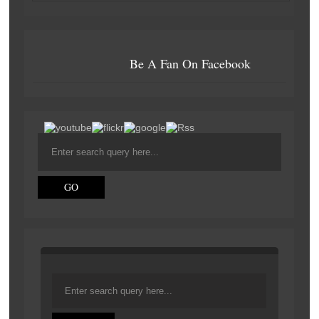
o
o
Be A Fan On Facebook
k