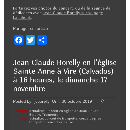
Partagez vos photos du concert, ou de la séance de
dédicaces avec
Jean-Claude Borelly sur sa page
Facebook
.
Partager cet article
F
T
P
a
wi
ar
c
tt
ta
Jean-Claude Borelly en l’église
e
er
g
Sainte Anne à Vire (Calvados)
b
er
à 16 heures, le dimanche 17
o
novembre
o
0
Posted by :
jcborelly
On :
30 octobre 2019
k
Category
Actualités
,
Concert en église de Jean-Claude
:
Borelly
,
Trompette
Tags:
actualité
,
concert de trompette
,
concert église
trompette
,
concert en église