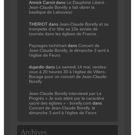
Annick Carrot
dans
Le Dauphiné Libéré :
Jean-Claude Borelly a fait vibrer la
basilique de Lalouvesc
THERIOT
dans
Jean-Claude Borelly et sa
trompette d’or fête sa 10e année de
tournée dans les églises de France.
Paysages tschirhart
dans
Concert de
Jean-Claude Borelly, le dimanche 3 avril à
l’église de Feurs
dujardin
dans
Le samedi 14 mai, rendez-
vous à 20 heures 30 à l’église de Villers-
Bocage pour un concert de Jean-Claude
Borelly
Jean-Claude Borelly interviewé par Le
Progrès « Je suis attiré par le caractère
sacré des églises » - borelly.com
dans
Concert de Jean-Claude Borelly, le
dimanche 3 avril à l’église de Feurs
Archives