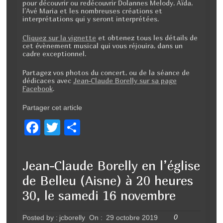
pour découvrir ou redécouvrir Dolannes Melody, Aïda,
l’Avé Maria et les nombreuses créations et
interprétations qui y seront interprétées.
Cliquez sur la vignette
et obtenez tous les détails de
cet évènement musical qui vous réjouira, dans un
cadre exceptionnel.
Partagez vos photos du concert, ou de la séance de
dédicaces avec
Jean-Claude Borelly sur sa page
Facebook
.
Partager cet article
F
T
P
a
wi
ar
c
tt
ta
Jean-Claude Borelly en l’église
e
er
g
de Belleu (Aisne) à 20 heures
b
er
30, le samedi 16 novembre
o
0
Posted by :
jcborelly
On :
29 octobre 2019
o