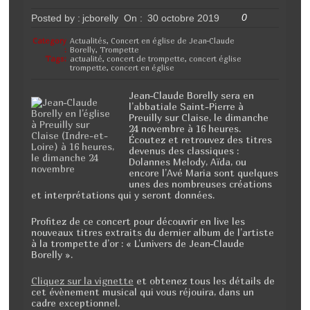
0
Posted by :
jcborelly
On :
30 octobre 2019
Category
Actualités
,
Concert en église de Jean-Claude
:
Borelly
,
Trompette
Tags:
actualité
,
concert de trompette
,
concert église
trompette
,
concert en église
Jean-Claude Borelly sera en
l’abbatiale Saint-Pierre à
Preuilly sur Claise, le dimanche
24 novembre à 16 heures.
Écoutez et retrouvez des titres
devenus des classiques :
Dolannes Melody, Aïda, ou
encore l’Avé Maria sont quelques
unes des nombreuses créations
et interprétations qui y seront données.
Profitez de ce concert pour découvrir en live les
nouveaux titres extraits du dernier album de l’artiste
à la trompette d’or : « L’univers de Jean-Claude
Borelly ».
Cliquez sur la vignette
et obtenez tous les détails de
cet évènement musical qui vous réjouira, dans un
cadre exceptionnel.