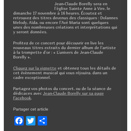
Jean-Claude Borelly sera en
l’église Sainte Anne à Vire, le
dimanche 17 novembre à 16 heures. Écoutez et
retrouvez des titres devenus des classiques : Dolannes
Melody, Aïda, ou encore l’Avé Maria sont quelques
unes des nombreuses créations et interprétations qui
y seront données.
Profitez de ce concert pour découvrir en live les
nouveaux titres extraits du dernier album de l’artiste
à la trompette d’or : « L’univers de Jean-Claude
Borelly ».
Cliquez sur la vignette
et obtenez tous les détails de
cet évènement musical qui vous réjouira, dans un
cadre exceptionnel.
Partagez vos photos du concert, ou de la séance de
dédicaces avec
Jean-Claude Borelly sur sa page
Facebook
.
Partager cet article
F
T
P
a
wi
ar