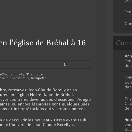
Jea
Con
n l’église de Bréhal à 16
Comm
Ann
Jean
0
de 
n-Claude Borelly
,
Trompette
TH
 jean-claude borelly
,
trompette
tro
dan
re, retrouvez Jean-Claude Borelly et sa
ures en l’église Notre Dame de Bréhal.
Pay
uver ces titres devenus des classiques : Adagio
Clau
Saints, ou encore Memories sont quelques unes
de 
ons et interprétations qui y seront données.
on de découvrir les nouveaux titres extraits du
duj
r : « L’univers de Jean-Claude Borelly ».
vous
Boc