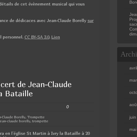
Bore
détails de cet évènement musical qui vous
Jea
Prog
éance de dédicaces avec Jean-Claude Borelly
sur
sac
Con
dim
il personnel
,
CC BY-SA 3.0
,
Lien
Arch
avri
mar
cert de Jean-Claude
a Bataille
oct
aoû
0
jui
n-Claude Borelly
,
Trompette
 jean-claude borelly
,
trompette
mai
a en l’église St Martin à Ivry la Bataille à 20