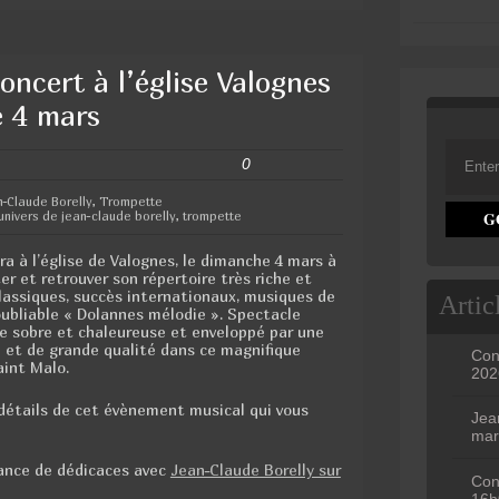
oncert à l’église Valognes
e 4 mars
0
n-Claude Borelly
,
Trompette
'univers de jean-claude borelly
,
trompette
ra à l’église de Valognes, le dimanche 4 mars à
er et retrouver son répertoire très riche et
classiques, succès internationaux, musiques de
Artic
noubliable « Dolannes mélodie ». Spectacle
re sobre et chaleureuse et enveloppé par une
e et de grande qualité dans ce magnifique
Con
aint Malo.
202
détails de cet évènement musical qui vous
Jea
mar
éance de dédicaces avec
Jean-Claude Borelly sur
Con
16h