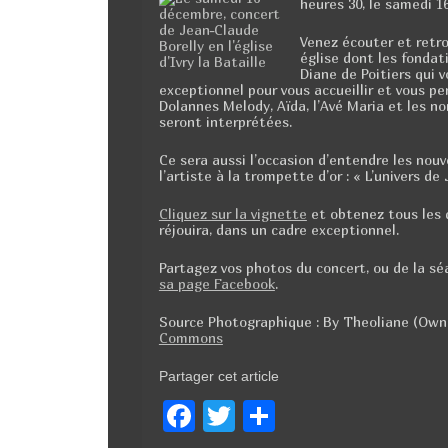
heures 30, le samedi 1
Venez écouter et retro
église dont les fondat
Diane de Poitiers qui v
exceptionnel pour vous accueillir et vous pe
Dolannes Melody, Aïda, l’Avé Maria et les n
seront interprétées.
Ce sera aussi l’occasion d’entendre les nouv
l’artiste à la trompette d’or : « L’univers de
Cliquez sur la vignette
et obtenez tous les 
réjouira, dans un cadre exceptionnel.
Partagez vos photos du concert, ou de la s
sa page Facebook
.
Source Photographique : By Theoliane (Own
Commons
Partager cet article
F
T
P
a
wi
ar