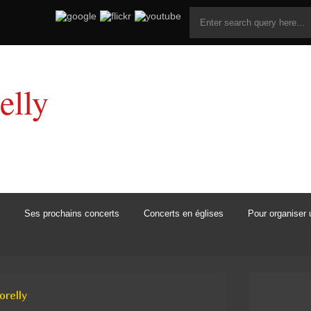
elly
Ses prochains concerts
Concerts en églises
Pour organiser 
orelly