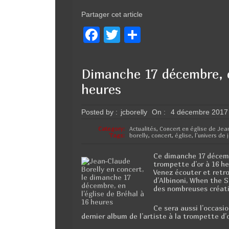
Partager cet article
F
T
P
a
wi
ar
c
tt
ta
Dimanche 17 décembre, e
e
er
g
heures
b
er
o
Posted by :
jcborelly
On :
4 décembre 2017
o
Category:
Actualités
,
Concert en église de Jea
Tags:
borelly
,
concert
,
église
,
l'univers de
k
Ce dimanche 17 décemb
trompette d’or à 16 he
Venez écouter et retro
d’Albinoni, When the 
des nombreuses créati
Ce sera aussi l’occasi
dernier album de l’artiste à la trompette d’o