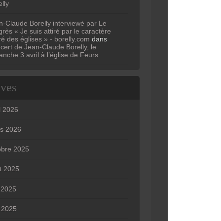
lly
n-Claude Borelly interviewé par Le
rès « Je suis attiré par le caractère
ré des églises » - borelly.com
dans
cert de Jean-Claude Borelly, le
anche 3 avril à l’église de Feurs
ives
l 2026
s 2026
obre 2025
t 2025
n 2025
 2025