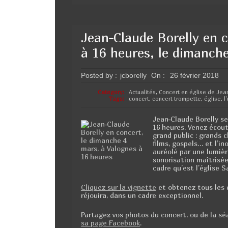
Jean-Claude Borelly en c
à 16 heures, le dimanch
Posted by :
jcborelly
On :
26 février 2018
Category:
Actualités
,
Concert en église de Jea
Tags:
concert
,
concert trompette
,
église
,
l
Jean-Claude Borelly se
16 heures. Venez écout
grand public : grands 
films, gospels… et l’i
auréolé par une lumiè
sonorisation maîtrisé
cadre qu’est l’église S
Cliquez sur la vignette
et obtenez tous les 
réjouira, dans un cadre exceptionnel.
Partagez vos photos du concert, ou de la s
sa page Facebook
.