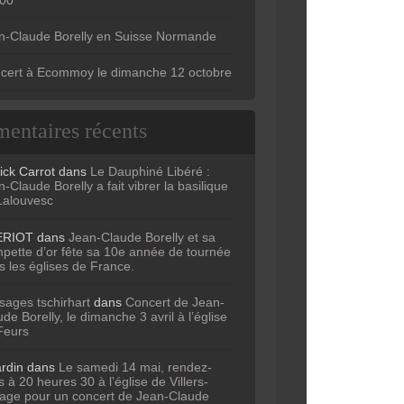
n-Claude Borelly en Suisse Normande
cert à Ecommoy le dimanche 12 octobre
entaires récents
ick Carrot
dans
Le Dauphiné Libéré :
-Claude Borelly a fait vibrer la basilique
Lalouvesc
ERIOT
dans
Jean-Claude Borelly et sa
mpette d’or fête sa 10e année de tournée
s les églises de France.
sages tschirhart
dans
Concert de Jean-
de Borelly, le dimanche 3 avril à l’église
Feurs
ardin
dans
Le samedi 14 mai, rendez-
 à 20 heures 30 à l’église de Villers-
age pour un concert de Jean-Claude