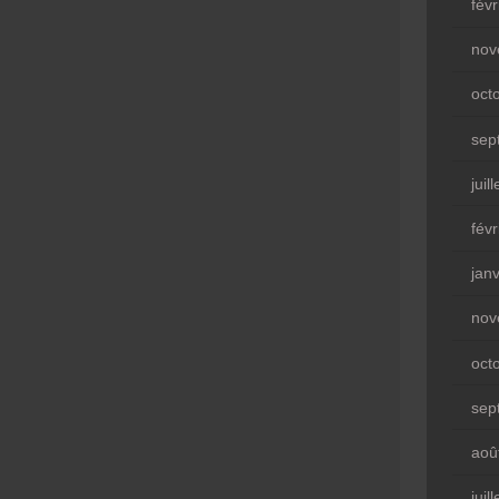
fév
nov
oct
sep
juil
fév
jan
nov
oct
sep
aoû
juil