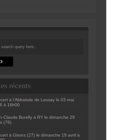
les récents
cert à l’Abbatiale de Lessay le 03 mai
6 à 16h00
n-Claude Borelly à RY le dimanche 29
s (76)
cert à Gisors (27) le dimanche 19 avril à
00