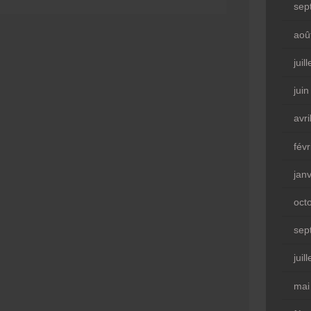
sep
aoû
juil
jui
avri
fév
jan
oct
sep
juil
mai