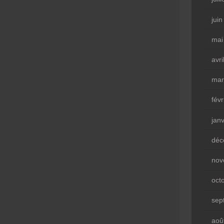
jui
mai
avri
mar
fév
jan
déc
nov
oct
sep
aoû