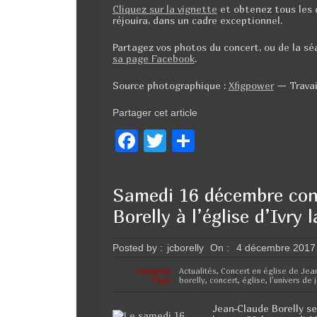
Cliquez sur la vignette
et obtenez tous les 
réjouira, dans un cadre exceptionnel.
Partagez vos photos du concert, ou de la s
sa page Facebook
.
Source photographique :
Xfigpower
—
Trava
Partager cet article
F
T
P
a
wi
ar
c
tt
ta
Samedi 16 décembre con
e
er
g
Borelly à l’église d’Ivry l
b
er
o
Posted by :
jcborelly
On :
4 décembre 2017
o
Category:
Actualités
,
Concert en église de Jea
Tags:
borelly
,
concert
,
église
,
l'univers de
k
Jean-Claude Borelly ser