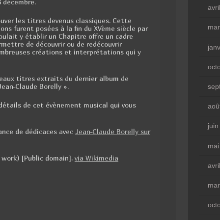
6 décembre.
avri
uver les titres devenus classiques. Cette
mar
ions furent posées à la fin du XVème siècle par
oulait y établir un Chapitre offre un cadre
rmettre de découvrir ou de redécouvrir
jan
ombreuses créations et interprétations qui y
oct
eaux titres extraits du dernier album de
 Jean-Claude Borelly ».
sep
détails de cet évènement musical qui vous
aoû
jui
éance de dédicaces avec
Jean-Claude Borelly sur
mai
 work) [Public domain],
via Wikimedia
avri
mar
oct