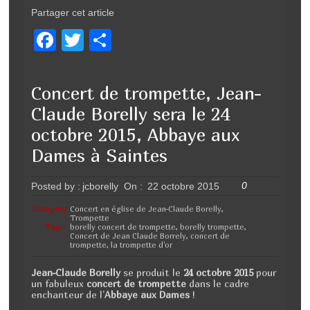
Partager cet article
F
T
P
a
wi
ar
c
tt
ta
Concert de trompette, Jean-
e
er
g
Claude Borelly sera le 24
b
er
octobre 2015, Abbaye aux
o
Dames à Saintes
o
0
Posted by :
jcborelly
On :
22 octobre 2015
k
Category
Concert en église de Jean-Claude Borelly
,
:
Trompette
Tags:
borelly concert de trompette
,
borelly trompette
,
Concert de Jean Claude Borrely
,
concert de
trompette
,
la trompette d'or
Jean-Claude Borelly
se produit le
24 octobre 2015
pour
un fabuleux
concert de trompette
dans le cadre
enchanteur de l’
Abbaye aux Dames
!