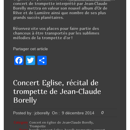
concert de trompette interprété par Jean-Claude
Borelly mettra en valeur son nouvel album d’Or de
Rêve et de Lumière ainsi que nombre de ses plus
grands succès planétaires.
Réservez vite vos places pour faire partie des
chanceux à être transportés par les sublimes
mélodies de la trompette d’or !
Partager cet article
F
T
P
a
wi
ar
c
tt
ta
Concert Eglise, récital de
e
er
g
trompette de Jean-Claude
b
er
Borelly
o
0
Posted by :
jcborelly
On :
9 décembre 2014
o
k
Category
Concert en église de Jean-Claude Borelly
,
:
Trompette
Tags:
borelly concert église
,
borelly trompette
,
concert