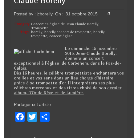
Claude Borelly
o
0
Posted by :
jcborelly
On :
31 octobre 2015
k
Category
Concert en église de Jean-Claude Borelly
,
:
Trompette
Tags:
borelly
,
borelly concert de trompette
,
borelly
trompette
,
concert église
Le dimanche 15 novembre
2015, Jean-Claude Borelly,
donnera un concert
exceptionnel à l’église de Corbehem, dans le Pas-de-
Calais.
Dès 16 heures, le célèbre trompettiste enchantera vos
oreilles et vos sens dans un lieu chargé d’histoire
grâce à sa trompette d’or. Il interprétera ses plus
célèbres morceaux et des titres choisi de son
dernier
album, D’Or de Rêve et de Lumière.
Partager cet article
F
T
P
a
wi
ar
c
tt
ta