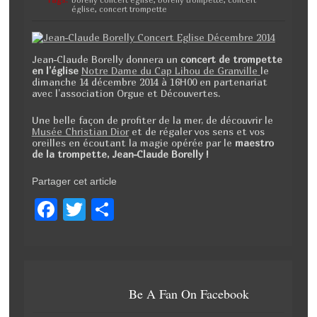
église
,
concert trompette
Jean-Claude Borelly donnera un
concert de trompette
en l’église
Notre Dame du Cap Lihou de Granville
le
dimanche 14 décembre 2014 à 16H00 en partenariat
avec l’association Orgue et Découvertes.
Une belle façon de profiter de la mer, de découvrir le
Musée Christian Dior
et de régaler vos sens et vos
oreilles en écoutant la magie opérée par le
maestro
de la trompette, Jean-Claude Borelly !
Partager cet article
F
T
P
a
wi
ar
c
tt
ta
e
er
g
Be A Fan On Facebook
b
er