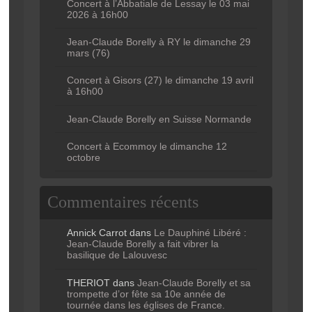
Concert à l’Abbatiale de Lessay le 03 mai
2026 à 16h00
Jean-Claude Borelly à RY le dimanche 29
mars (76)
Concert à Gisors (27) le dimanche 19 avril
à 16h00
Jean-Claude Borelly en Suisse Normande
Concert à Ecommoy le dimanche 12
octobre
Commentaires récents
Annick Carrot
dans
Le Dauphiné Libéré :
Jean-Claude Borelly a fait vibrer la
basilique de Lalouvesc
THERIOT
dans
Jean-Claude Borelly et sa
trompette d’or fête sa 10e année de
tournée dans les églises de France.