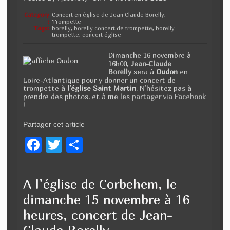
Category
Concert en église de Jean-Claude Borelly
,
:
Trompette
Tags:
borelly
,
borelly concert de trompette
,
borelly
trompette
,
concert église
Dimanche 16 novembre à
16h00,
Jean-Claude
Borelly
sera à
Oudon
en
Loire-Atlantique pour y donner un concert de
trompette à
l’église Saint Martin
. N’hésitez pas à
prendre des photos, et à me les
partager via Facebook
!
Partager cet article
F
T
P
a
wi
ar
c
tt
ta
A l’église de Corbehem, le
e
er
g
dimanche 15 novembre à 16
b
er
heures, concert de Jean-
o