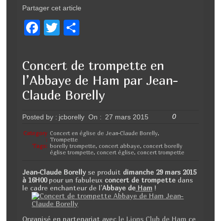
Partager cet article
F
T
P
a
wi
ar
c
tt
ta
Concert de trompette en
e
er
g
l’Abbaye de Ham par Jean-
b
er
Claude Borelly
o
0
Posted by :
jcborelly
On :
27 mars 2015
o
k
Category
Concert en église de Jean-Claude Borelly
,
:
Trompette
Tags:
borelly trompette
,
concert abbaye
,
concert borelly
église trompette
,
concert église
,
concert trompette
Jean-Claude Borelly
se produit
dimanche 29 mars 2015
à 16H00
pour un fabuleux
concert de trompette
dans
le cadre enchanteur de l’
Abbaye de
Ham
!
Organisé en partenariat avec
le Lions Club de Ham
ce