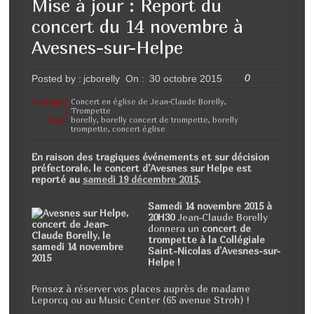
Mise à jour : Report du
e
er
g
concert du 14 novembre à
b
er
Avesnes-sur-Helpe
o
0
Posted by :
jcborelly
On :
30 octobre 2015
o
k
Category
Concert en église de Jean-Claude Borelly
,
:
Trompette
Tags:
borelly
,
borelly concert de trompette
,
borelly
trompette
,
concert église
En raison des tragiques événements et sur décision
préfectorale, le concert d’Avesnes sur Helpe est
reporté au
samedi 19 décembre 2015
.
Samedi 14 novembre 2015 à
20H30
Jean-Claude Borelly
donnera un
concert de
trompette à la Collégiale
Saint-Nicolas d’Avesnes-sur-
Helpe !
Pensez à réserver vos places auprès de madame
Leporcq ou au Music Center (65 avenue Stroh) !