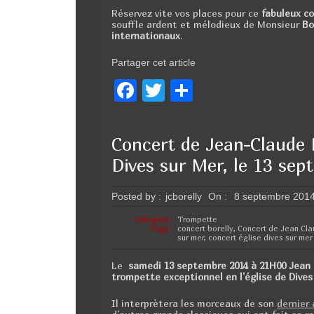
Réservez vite vos places pour ce
fabuleux c
souffle ardent et mélodieux de Monsieur
Bo
internationaux
.
Partager cet article
F
T
P
a
wi
ar
c
tt
ta
Concert de Jean-Claude 
e
er
g
Dives sur Mer, le 13 se
b
er
o
Posted by :
jcborelly
On :
8 septembre 201
o
Category:
Trompette
Tags:
concert borelly
,
Concert de Jean Cla
sur mer
,
concert église dives sur mer
k
Le
samedi 13 septembre 2014 à 21H00 Jean 
trompette exceptionnel en l’église de Dives
Il interprètera les morceaux de son
dernier