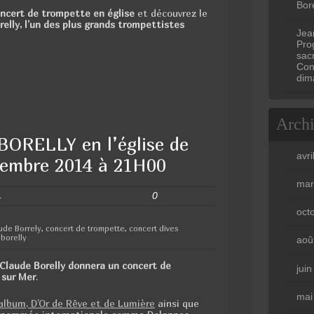
Bore
oncert de trompette en église
et découvrez le
relly, l’un des plus grands trompettistes
Jea
Prog
sac
Con
dim
Arch
BORELLY en l’église de
avri
ptembre 2014 à 21H00
mar
0
4
oct
ude Borrely
,
concert de trompette
,
concert dives
 borelly
aoû
Claude Borelly donnera un concert de
jui
 sur Mer
.
mai
 album, D’Or de Rêve et de Lumière
ainsi que