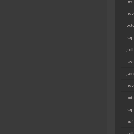
fév
nov
oct
sep
juil
fév
jan
nov
oct
sep
aoû
juil