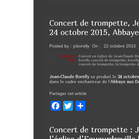
Concert de trompette, Je
24 octobre 2015, Abbay
Posted by :
jcborelly
On :
22 octobre 2015
Category:
Concert en église de Jean-Claude Bo
Tags:
borelly concert de trompette
,
borell
concert de trompette
,
la trompette d
Jean-Claude Borelly
se produit le
24 octobr
dans le cadre enchanteur de l’
Abbaye aux 
Partager cet article
F
T
P
a
wi
ar
c
tt
ta
Concert de trompette : 
e
er
g
l’église d’Equeurdreville 