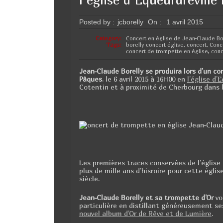
b
er
o
Posted by :
jcborelly
On :
1 avril 2015
o
Category:
Concert en église de Jean-Claude Bo
Tags:
borelly concert église
,
concert
,
Conc
concert de trompette en église
,
conc
k
Jean-Claude Borelly se produira lors d’un c
Pâques
, le 6 avril 2015 à 16H00 en
l’église d’
Cotentin et à proximité de Cherbourg dans
Les premières traces conservées de l’église
plus de mille ans d’hisroire pour cette égl
siècle.
Jean-Claude Borelly et sa trompette d’Or
vo
particulière en distillant généreusement s
nouvel album d’Or de Rêve et de Lumière
.