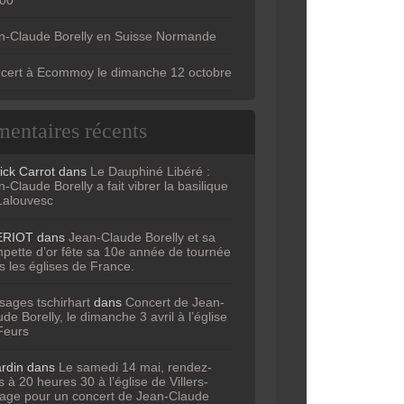
n-Claude Borelly en Suisse Normande
cert à Ecommoy le dimanche 12 octobre
entaires récents
ick Carrot
dans
Le Dauphiné Libéré :
-Claude Borelly a fait vibrer la basilique
Lalouvesc
ERIOT
dans
Jean-Claude Borelly et sa
mpette d’or fête sa 10e année de tournée
s les églises de France.
sages tschirhart
dans
Concert de Jean-
de Borelly, le dimanche 3 avril à l’église
Feurs
ardin
dans
Le samedi 14 mai, rendez-
 à 20 heures 30 à l’église de Villers-
age pour un concert de Jean-Claude