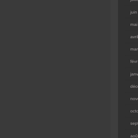
jui
mai
avri
mar
fév
jan
déc
nov
oct
sep
aoû