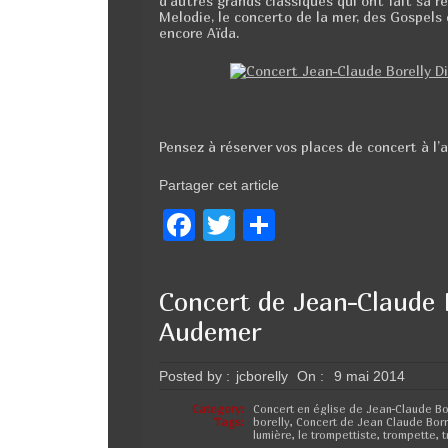
d’autres grands classiques qui ont fait s
Melodie, le concerto de la mer, des Gospe
encore Aïda.
Pensez à réserver vos places de concert à l’a
Partager cet article
F
T
P
a
wi
ar
c
tt
ta
Concert de Jean-Claude B
e
er
g
Audemer
b
er
o
Posted by :
jcborelly
On :
9 mai 2014
o
Category:
Concert en église de Jean-Claude Bo
Tags:
borelly
,
Concert de Jean Claude Borr
lumière
,
le trompettiste
,
trompette
,
t