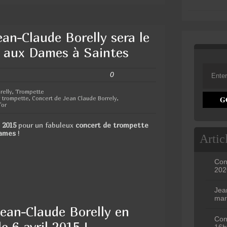
an-Claude Borelly sera le
e aux Dames à Saintes
0
relly
,
Trompette
y trompette
,
Concert de Jean Claude Borrely
,
'or
e 2015
pour un fabuleux
concert de trompette
Dames
!
Artic
Con
202
Jea
mar
Jean-Claude Borelly en
Con
le 6 avril 2015 !
16h