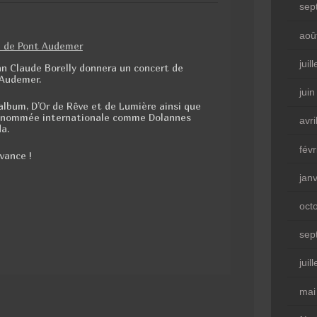
sep
aoû
juil
n Claude Borelly donnera un concert de
 Audemer.
jui
 album, D’Or de Rêve et de Lumière ainsi que
a renommée internationale comme Dolannes
avri
a.
fév
vance !
jan
oct
sep
juil
mai