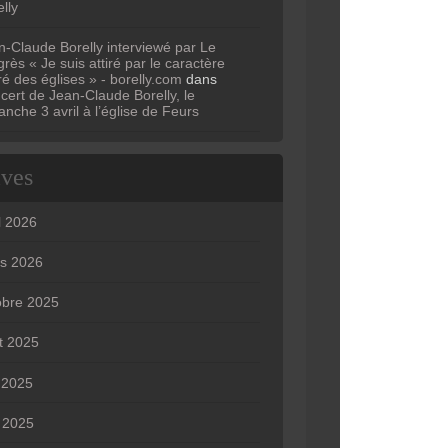
lly
n-Claude Borelly interviewé par Le
rès « Je suis attiré par le caractère
ré des églises » - borelly.com
dans
cert de Jean-Claude Borelly, le
anche 3 avril à l’église de Feurs
ives
l 2026
s 2026
obre 2025
t 2025
n 2025
 2025