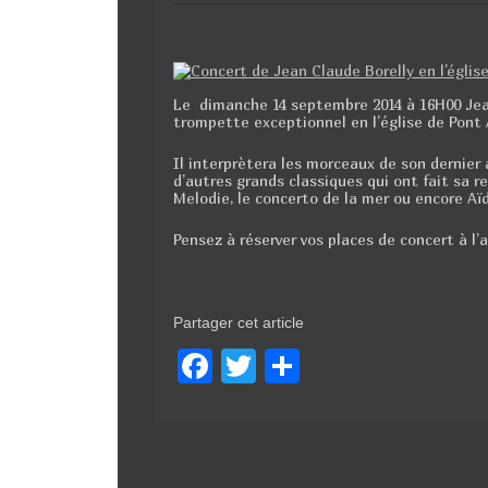
k
Le dimanche 14 septembre 2014 à 16H00 Jea
trompette exceptionnel en l’église de Pont
Il interprètera les morceaux de son dernier
d’autres grands classiques qui ont fait s
Melodie, le concerto de la mer ou encore Aïd
Pensez à réserver vos places de concert à l’a
Partager cet article
F
T
P
a
wi
ar
c
tt
ta
e
er
g