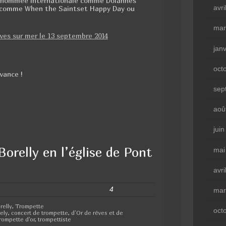
a renommée internationale comme Dolannes
avri
ls comme When the Saintset Happy Day ou
mar
jan
oct
vance !
sep
aoû
jui
orelly en l’église de Pont
mai
avri
4
mar
relly
,
Trompette
oct
ely
,
concert de trompette
,
d'Or de rêves et de
rompette d'or
,
trompettiste