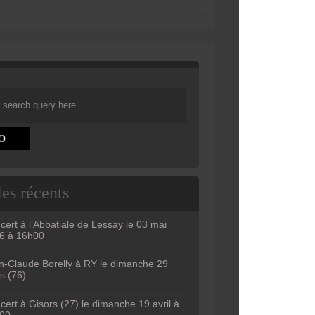
les récents
cert à l’Abbatiale de Lessay le 03 mai
6 à 16h00
n-Claude Borelly à RY le dimanche 29
s (76)
cert à Gisors (27) le dimanche 19 avril à
00