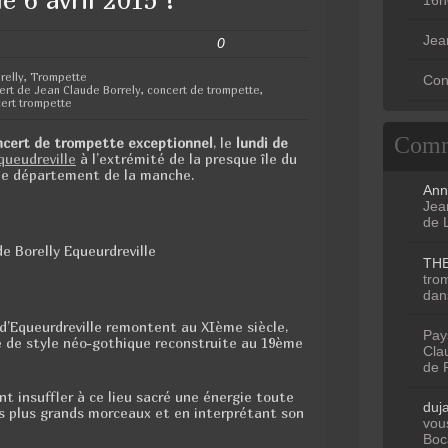
Jea
0
relly
,
Trompette
Con
ert de Jean Claude Borrely
,
concert de trompette
,
ert trompette
Comm
oncert de trompette exceptionnel
, le
lundi de
Equeudreville
à l’extrémité de la presque île du
 le département de la manche.
Ann
Jean
de 
TH
tro
dan
 d’Equeurdreville remontent au XIème siècle,
Pay
ise de style néo-gothique reconstruite au 19ème
Clau
de 
nt insuffler à ce lieu sacré une énergie toute
duj
es plus grands morceaux et en interprétant son
vous
Boc